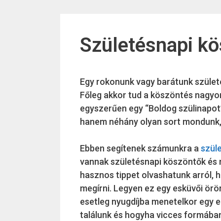
Születésnapi k
Egy rokonunk vagy barátunk születé
Főleg akkor tud a köszöntés nagy
egyszerűen egy “Boldog szülinapot
hanem néhány olyan sort mondunk, 
Ebben segítenek számunkra a
szül
vannak születésnapi köszöntők és 
hasznos tippet olvashatunk arról, 
megírni. Legyen ez egy esküvői örö
esetleg nyugdíjba menetelkor egy 
találunk és hogyha vicces formába