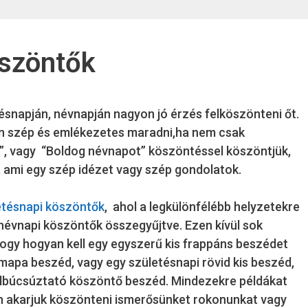
öszöntők
snapján, névnapján nagyon jó érzés felköszönteni őt.
on szép és emlékezetes maradni,ha nem csak
”, vagy “Boldog névnapot” köszöntéssel köszöntjük,
ami egy szép idézet vagy szép gondolatok.
etésnapi köszöntők
, ahol a legkülönfélébb helyzetekre
névnapi köszöntők összegyűjtve. Ezen kívül sok
hogy hogyan kell egy egyszerű kis frappáns beszédet
mapa beszéd, vagy egy születésnapi rövid kis beszéd,
elbúcsúztató köszöntő beszéd. Mindezekre példákat
n akarjuk köszönteni ismerősünket rokonunkat vagy