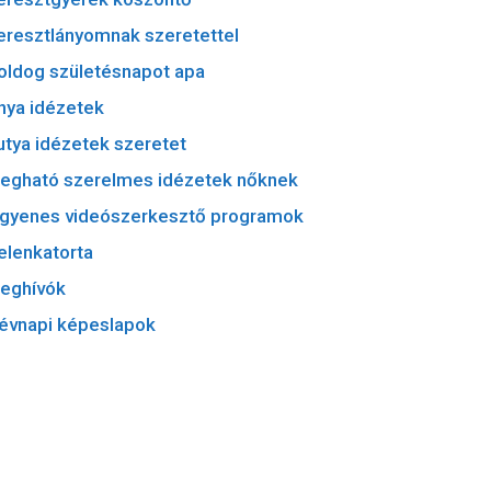
eresztlányomnak szeretettel
oldog születésnapot apa
nya idézetek
utya idézetek szeretet
egható szerelmes idézetek nőknek
ngyenes videószerkesztő programok
elenkatorta
eghívók
évnapi képeslapok