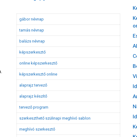
K
K
gábor névnap
o
tamás névnap
E
balázs névnap
A
képszerkesztő
C
online képszerkesztő
B
.
képszerkesztő online
V
alaprajz tervező
I
A
alaprajz készítő
N
tervező program
I
szerkeszthető szülinapi meghívó sablon
K
meghívó szerkesztő
K