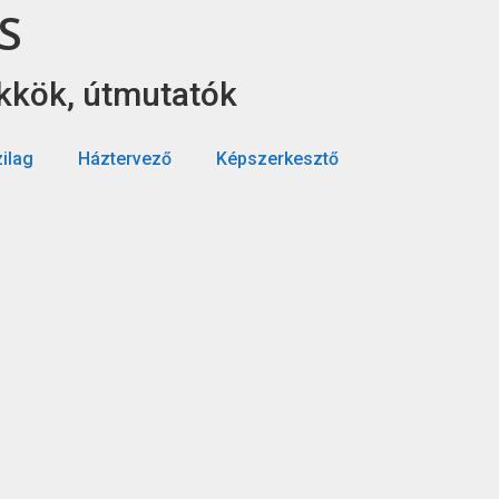
S
ükkök, útmutatók
ilag
Háztervező
Képszerkesztő