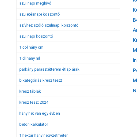
szülinapi meghívó
K
születésnapi köszöntő
B
szívhez szóló szülinapi köszöntő
A
szülinapi köszöntő
K
1 col hány cm
M
1 dl hány ml
I
párkány parasztétterem étlap árak
P
M
b kategóriás kresz teszt
N
kresz táblák
kresz teszt 2024
hány hét van egy évben
beton kalkulátor
1 hektár hány négyzetméter