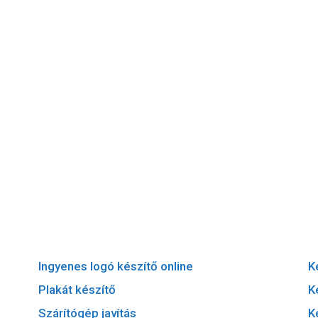
Ingyenes logó készítő online
K
Plakát készítő
K
Szárítógép javítás
K