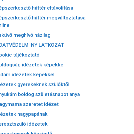
épszerkesztő háttér eltávolítása
épszerkesztő háttér megváltoztatása
nline
sküvő meghívó házilag
DATVÉDELMI NYILATKOZAT
ookie tájékoztató
oldogság idézetek képekkel
idám idézetek képekkel
dézetek gyerekeknek szülőktől
nyukám boldog születésnapot anya
agymama szeretet idézet
dézetek nagypapának
eresztszülő idézetek
eresztgyerek köszöntő