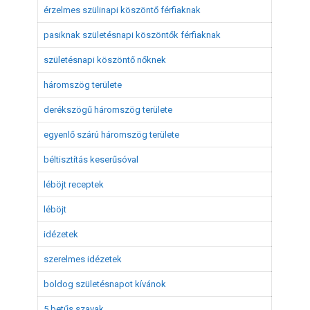
érzelmes szülinapi köszöntő férfiaknak
pasiknak születésnapi köszöntők férfiaknak
születésnapi köszöntő nőknek
háromszög területe
derékszögű háromszög területe
egyenlő szárú háromszög területe
béltisztítás keserűsóval
léböjt receptek
léböjt
idézetek
szerelmes idézetek
boldog születésnapot kívánok
5 betűs szavak