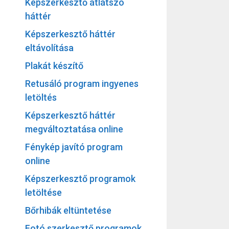
Képszerkesztő átlátszó
háttér
Képszerkesztő háttér
eltávolítása
Plakát készítő
Retusáló program ingyenes
letöltés
Képszerkesztő háttér
megváltoztatása online
Fénykép javító program
online
Képszerkesztő programok
letöltése
Bőrhibák eltüntetése
Fotó szerkesztő programok