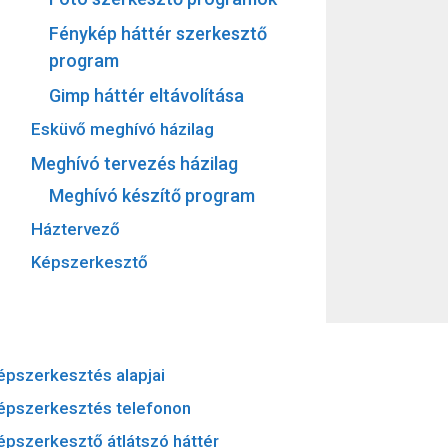
Fénykép háttér szerkesztő
program
Gimp háttér eltávolítása
Esküvő meghívó házilag
Meghívó tervezés házilag
Meghívó készítő program
Háztervező
Képszerkesztő
épszerkesztés alapjai
épszerkesztés telefonon
épszerkesztő átlátszó háttér