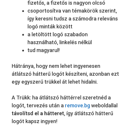
fizetős, a fizetős is nagyon olcsó
csoportosítva van témakörök szerint,
így keresni tudsz a számodra releváns
logó minták között
a letöltött logó szabadon
használható, linkelés nélkül
tud magyarul!
Hátránya, hogy nem lehet ingyenesen
átlátszó hátterű logót készíteni, azonban ezt
egy egyszerű trükkel át lehet hidalni.
A Trükk: ha átlátszó háttérrel szeretnéd a
logót, tervezés után a
remove.bg
weboldallal
távolítsd el a hátteret
, így átlátszó hátterű
logót kapsz ingyen!