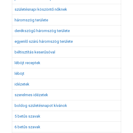
születésnapi köszöntő nőknek
háromszög területe
derékszögű háromszög területe
egyenlő szárú háromszög területe
béltisztítás keserűsóval
léböjt receptek
léböjt
idézetek
szerelmes idézetek
boldog születésnapot kívánok
5 betűs szavak
6 betűs szavak