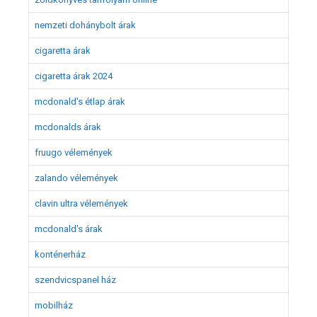
nemzeti dohánybolt árak
cigaretta árak
cigaretta árak 2024
mcdonald's étlap árak
mcdonalds árak
fruugo vélemények
zalando vélemények
clavin ultra vélemények
mcdonald's árak
konténerház
szendvicspanel ház
mobilház