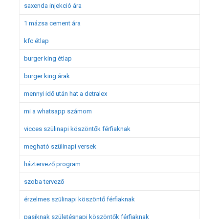
saxenda injekció ára
1 mázsa cement ára
kfc étlap
burger king étlap
burger king árak
mennyi idő után hat a detralex
mi a whatsapp számom
vicces szülinapi köszöntők férfiaknak
megható szülinapi versek
háztervező program
szoba tervező
érzelmes szülinapi köszöntő férfiaknak
pasiknak születésnapi köszöntők férfiaknak