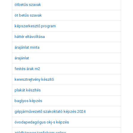
ötbetűs szavak
öt betűs szavak
képszerkesztő program
háttér eltávolítása
árajánlat minta
árajánlat
festés árak m2
keresztrejtvény készítő
plakát készítés
baglyos képzés
gépjárművezető szakoktató képzés 2024
óvodapedagógus okj-s képzés
zöldkönyves tanfolyam online