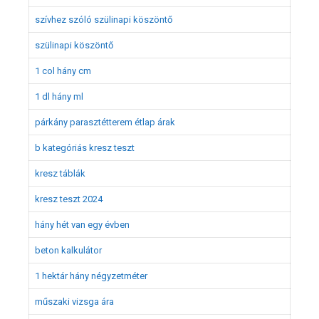
szívhez szóló szülinapi köszöntő
szülinapi köszöntő
1 col hány cm
1 dl hány ml
párkány parasztétterem étlap árak
b kategóriás kresz teszt
kresz táblák
kresz teszt 2024
hány hét van egy évben
beton kalkulátor
1 hektár hány négyzetméter
műszaki vizsga ára